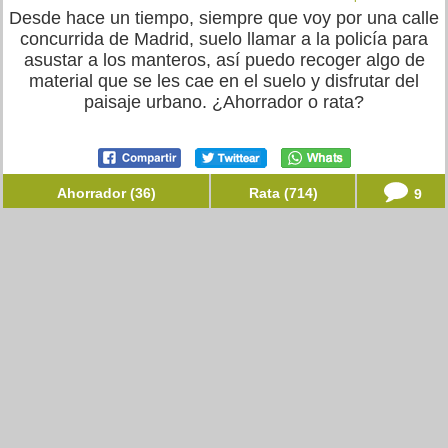
Desde hace un tiempo, siempre que voy por una calle
concurrida de Madrid, suelo llamar a la policía para
asustar a los manteros, así puedo recoger algo de
material que se les cae en el suelo y disfrutar del
paisaje urbano. ¿Ahorrador o rata?
Ahorrador (36)
Rata (714)
9
Lita en
trabajo
Colaboro en un refugio canino, cuando necesitamos
dinero montamos mercadillos y vendemos productos
artesanos que hacemos reutilizando otras cosas. A la
gente le gustan y podemos sacar a los animales
adelante. ¿Ahorrador o rata?
Ahorrador (579)
Rata (15)
0