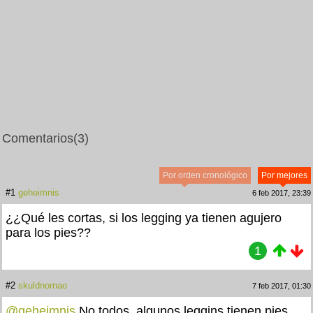
Comentarios
(3)
Por orden cronológico
Por mejores
#1
geheimnis
6 feb 2017, 23:39
¿¿Qué les cortas, si los legging ya tienen agujero
para los pies??
1
#2
skuldnornao
7 feb 2017, 01:30
@geheimnis
No todos, algunos leggins tienen pies.