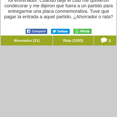
fui entrenador. Cuando dejé el club me quisieron
condecorar y me dijeron que fuera a un partido para
entregarme una placa conmemorativa. Tuve que
pagar la entrada a aquel partido. ¿Ahorrador o rata?
Ahorrador (31)
Rata (1053)
3