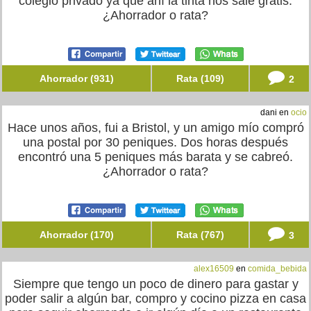
colegio privado ya que ahí la tinta nos sale gratis.
¿Ahorrador o rata?
Ahorrador (931)
Rata (109)
2
dani en
ocio
Hace unos años, fui a Bristol, y un amigo mío compró
una postal por 30 peniques. Dos horas después
encontró una 5 peniques más barata y se cabreó.
¿Ahorrador o rata?
Ahorrador (170)
Rata (767)
3
alex16509
en
comida_bebida
Siempre que tengo un poco de dinero para gastar y
poder salir a algún bar, compro y cocino pizza en casa