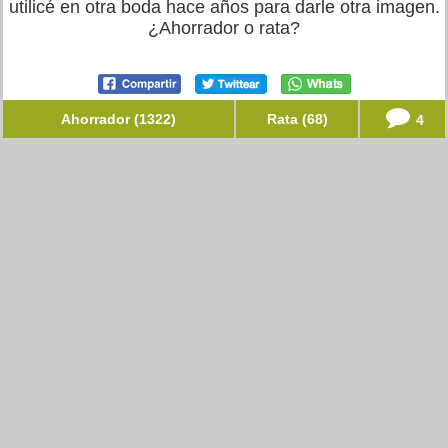
utilicé en otra boda hace años para darle otra imagen.
¿Ahorrador o rata?
Ahorrador (1322)
Rata (68)
4