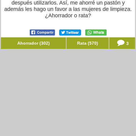
después utilizarlos. Así, me ahorré un pastón y
además les hago un favor a las mujeres de limpieza.
¿Ahorrador o rata?
Ahorrador (302)
Rata (570)
3