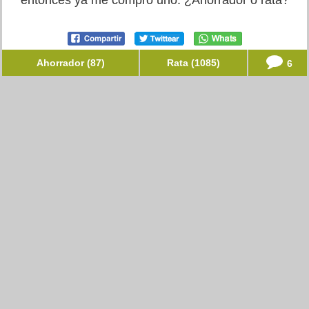
entonces ya me compro uno. ¿Ahorrador o rata?
Ahorrador (87)
Rata (1085)
6