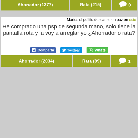
Ahorrador (1377)
Rata (215)
0
Martes el pollito descanse en paz en
ocio
He comprado una psp de segunda mano, solo tiene la
pantalla rota y la voy a arreglar yo ¿Ahorrador o rata?
Ahorrador (2034)
Rata (89)
1