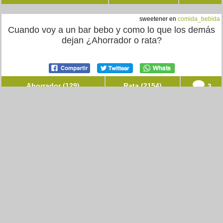
sweetener en
comida_bebida
Cuando voy a un bar bebo y como lo que los demás
dejan ¿Ahorrador o rata?
Ahorrador (129)
Rata (2154)
3