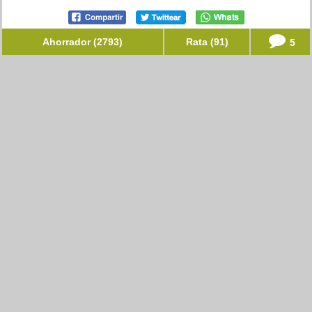
Ahorrador (2793)
Rata (91)
5