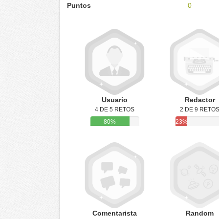
Puntos
0
Usuario
Redactor
4 DE 5 RETOS
2 DE 9 RETO
80%
23%
Comentarista
Random