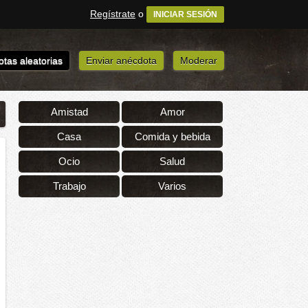
Regístrate
o
INICIAR SESIÓN
tas aleatorias
Enviar anécdota
Moderar
Amistad
Amor
Casa
Comida y bebida
Ocio
Salud
Trabajo
Varios