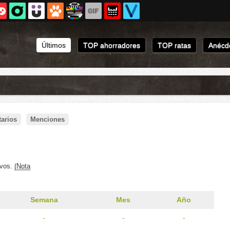
Últimos
TOP ahorradores
TOP ratas
Anécdo
arios
Menciones
ivos.
(Nota
Semana
Mes
Año
-
-
-