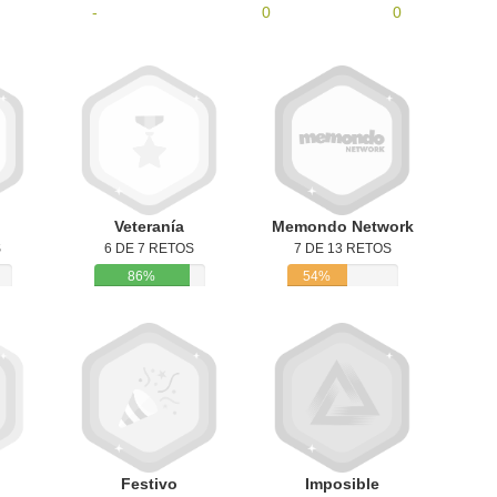
-
0
0
Veteranía
Memondo Network
S
6 DE 7 RETOS
7 DE 13 RETOS
86%
54%
Festivo
Imposible