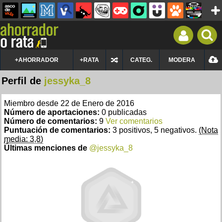
+AHORRADOR
+RATA
CATEG.
MODERA
Perfil de
jessyka_8
Miembro desde 22 de Enero de 2016
Número de aportaciones:
0 publicadas
Número de comentarios:
9
Ver comentarios
Puntuación de comentarios:
3 positivos, 5 negativos.
(Nota
media: 3,8)
Últimas menciones de
@jessyka_8