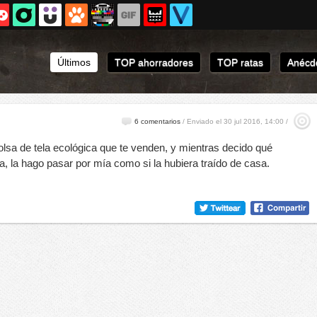
Últimos
TOP ahorradores
TOP ratas
Anécdo
6 comentarios
/
Enviado el 30 jul 2016, 14:00 /
sa de tela ecológica que te venden, y mientras decido qué
aja, la hago pasar por mía como si la hubiera traído de casa.