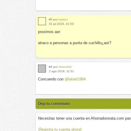
#5 por
hydron
31 jul 2016, 21:53
proximos aor:
atraco a personas a punta de cuchillo¿aor?
#6 por
zimon404
2 ago 2016, 11:51
Concuerdo con
@laharl1984
Deja tu comentario
Necesitas tener una cuenta en Ahorradororata.com par
¡Registra tu cuenta ahora!