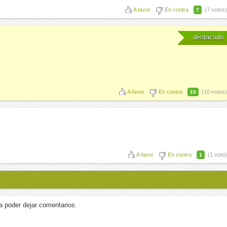
A favor
En contra
(7 votos)
7
destacado
A favor
En contra
(10 votos)
10
A favor
En contra
(1 voto)
1
a poder dejar comentarios.