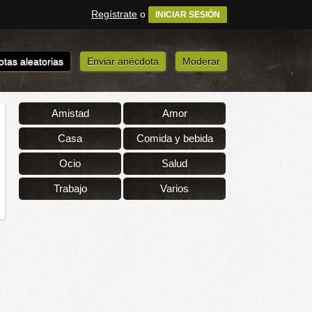
Regístrate
o
INICIAR SESIÓN
tas aleatorias
Enviar anécdota
Moderar
Amistad
Amor
Casa
Comida y bebida
Ocio
Salud
Trabajo
Varios