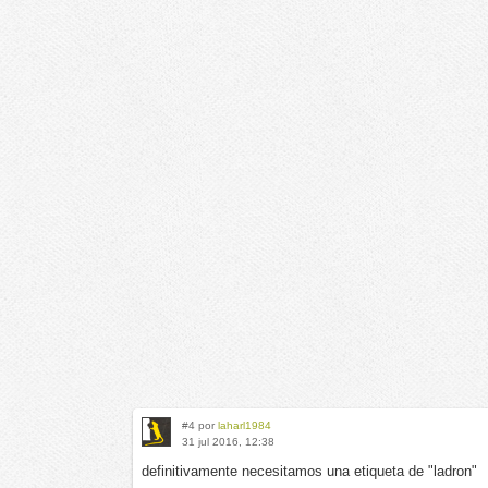
#4 por
laharl1984
31 jul 2016, 12:38
definitivamente necesitamos una etiqueta de "ladron"