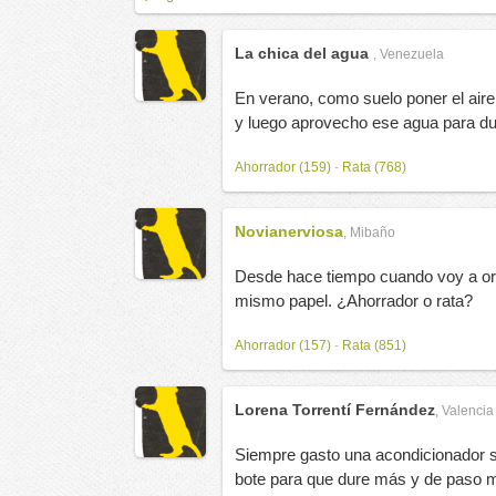
La chica del agua
,
Venezuela
En verano, como suelo poner el aire
y luego aprovecho ese agua para d
Ahorrador (159)
-
Rata (768)
Novianerviosa
,
Mibaño
Desde hace tiempo cuando voy a orin
mismo papel. ¿Ahorrador o rata?
Ahorrador (157)
-
Rata (851)
Lorena Torrentí Fernández
,
Valencia
Siempre gasto una acondicionador s
bote para que dure más y de paso m