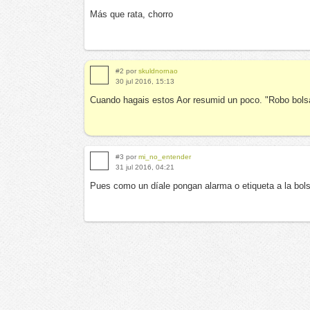
Más que rata, chorro
#2 por
skuldnornao
30 jul 2016, 15:13
Cuando hagais estos Aor resumid un poco. "Robo bolsa
#3 por
mi_no_entender
31 jul 2016, 04:21
Pues como un díale pongan alarma o etiqueta a la bols