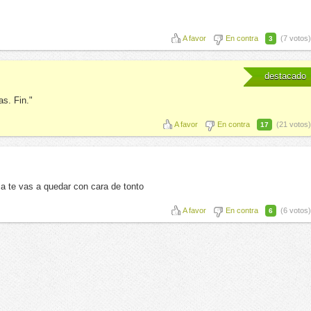
A favor
En contra
(7 votos)
3
destacado
s. Fin."
A favor
En contra
(21 votos)
17
a te vas a quedar con cara de tonto
A favor
En contra
(6 votos)
6