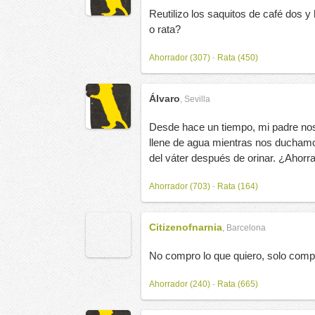
Reutilizo los saquitos de café dos 
o rata?
Ahorrador (307)
-
Rata (450)
Álvaro
,
Sevilla
Desde hace un tiempo, mi padre nos 
llene de agua mientras nos duchamos
del váter después de orinar. ¿Ahorra
Ahorrador (703)
-
Rata (164)
Citizenofnarnia
,
Barcelona
No compro lo que quiero, solo compr
Ahorrador (240)
-
Rata (665)