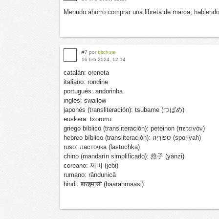
Menudo ahorro comprar una libreta de marca, habiendo 
#7 por
bitchute
16 feb 2024, 12:14
catalán: oreneta
italiano: rondine
portugués: andorinha
inglés: swallow
japonés (transliteración): tsubame (つばめ)
euskera: txororru
griego bíblico (transliteración): peteinon (πετεινόν)
hebreo bíblico (transliteración): סְפוֹרִיָּה (sporiyah)
ruso: ласточка (lastochka)
chino (mandarín simplificado): 燕子 (yànzi)
coreano: 제비 (jebi)
rumano: rândunică
hindi: बारहमासी (baarahmaasi)