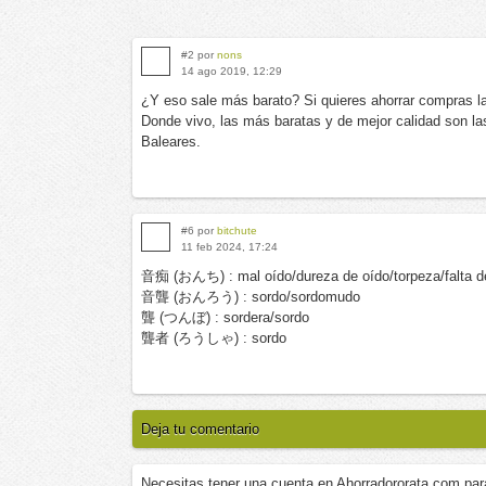
#2 por
nons
14 ago 2019, 12:29
¿Y eso sale más barato? Si quieres ahorrar compras l
Donde vivo, las más baratas y de mejor calidad son la
Baleares.
#6 por
bitchute
11 feb 2024, 17:24
音痴 (おんち) : mal oído/dureza de oído/torpeza/falta de
音聾 (おんろう) : sordo/sordomudo
聾 (つんぼ) : sordera/sordo
聾者 (ろうしゃ) : sordo
Deja tu comentario
Necesitas tener una cuenta en Ahorradororata.com par