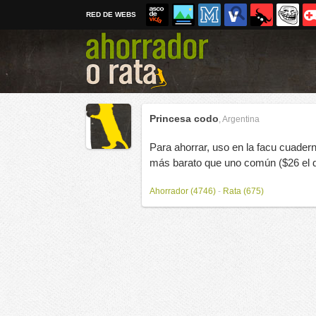
RED DE WEBS
Princesa codo
,
Argentina
Para ahorrar, uso en la facu cuaderni
más barato que uno común ($26 el 
Ahorrador (4746)
-
Rata (675)