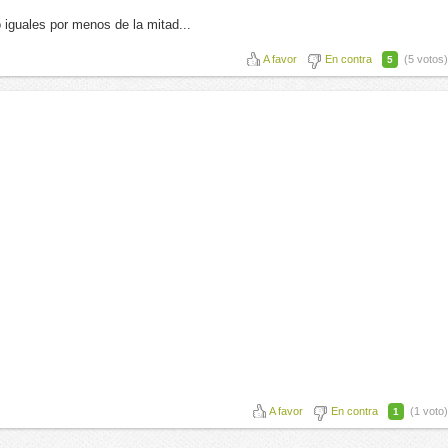
iguales por menos de la mitad...
A favor
En contra
(5 votos)
5
A favor
En contra
(1 voto)
1