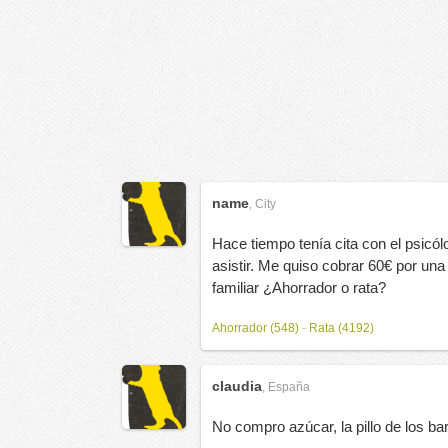
name
,
City
Hace tiempo tenía cita con el psicól
asistir. Me quiso cobrar 60€ por un
familiar ¿Ahorrador o rata?
Ahorrador (548)
-
Rata (4192)
claudia
,
España
No compro azúcar, la pillo de los ba