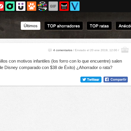
Últimos
TOP ahorradores
TOP ratas
Anécdo
4 comentarios
/
Enviado el 20 ene 2019, 12:00 /
llos con motivos infantiles (los forro con lo que encuentre) salen
de Disney comparado con $38 de Éxito) ¿Ahorrador o rata?