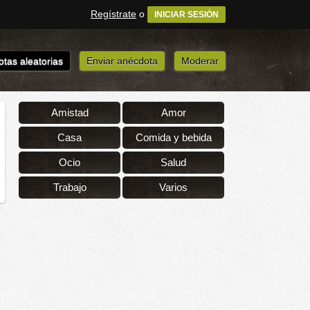
Regístrate
o
INICIAR SESIÓN
tas aleatorias
Enviar anécdota
Moderar
Amistad
Amor
Casa
Comida y bebida
Ocio
Salud
Trabajo
Varios