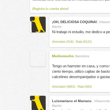
¡Registra tu cuenta ahora!
¡OH, DELICIOSA COQUINA!
,
Villaesc
Marrón
Ni trabajo ni estudio, me dedico a p
Ahorrador (518)
-
Rata (8122)
Mediomocho
,
Barcelona
Tengo un hamster en casa, y como t
cierto tiempo, utilizo cajitas de bas
calcetines desemparejados o gastado
Ahorrador (4863)
-
Rata (563)
Luismariano el Marrano
,
Villaescrot
Marrón