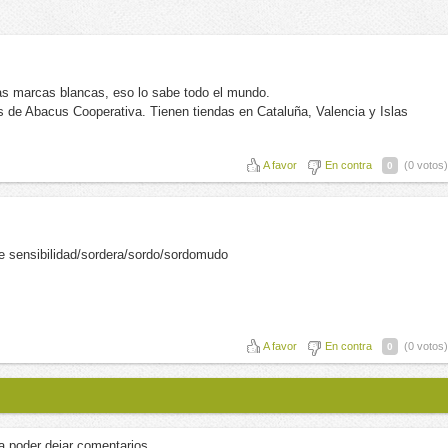
as marcas blancas, eso lo sabe todo el mundo.
s de Abacus Cooperativa. Tienen tiendas en Cataluña, Valencia y Islas
A favor
En contra
(0 votos)
0
 sensibilidad/sordera/sordo/sordomudo
A favor
En contra
(0 votos)
0
a poder dejar comentarios.