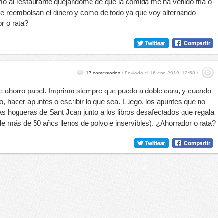
mo al restaurante quejándome de que la comida me ha venido fría o
e reembolsan el dinero y como de todo ya que voy alternando
r o rata?
17 comentarios
/
Enviado el 16 ene 2019, 13:58 /
 ahorro papel. Imprimo siempre que puedo a doble cara, y cuando
evo, hacer apuntes o escribir lo que sea. Luego, los apuntes que no
as hogueras de Sant Joan junto a los libros desafectados que regala
e más de 50 años llenos de polvo e inservibles). ¿Ahorrador o rata?