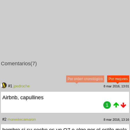
Comentarios
(7)
Por orden cronológico
Por mejores
#1
jpedroche
8 mar 2016, 13:01
Airbnb, capullines
1
#2
morentecamaron
8 mar 2016, 13:16