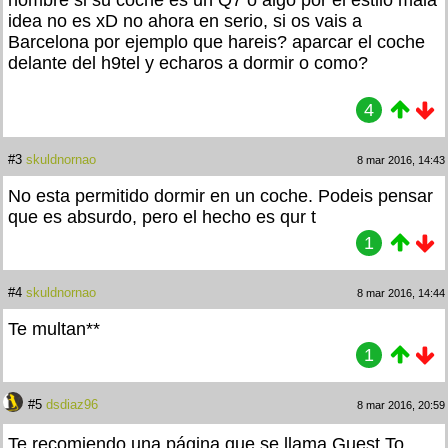
hombre si su coche es un Q7 o algo por el estilo mala
idea no es xD no ahora en serio, si os vais a
Barcelona por ejemplo que hareis? aparcar el coche
delante del h9tel y echaros a dormir o como?
4
#3
skuldnornao
8 mar 2016, 14:43
No esta permitido dormir en un coche. Podeis pensar
que es absurdo, pero el hecho es qur t
1
#4
skuldnornao
8 mar 2016, 14:44
Te multan**
1
#5
dsdiaz96
8 mar 2016, 20:59
Te recomiendo una página que se llama Guest To