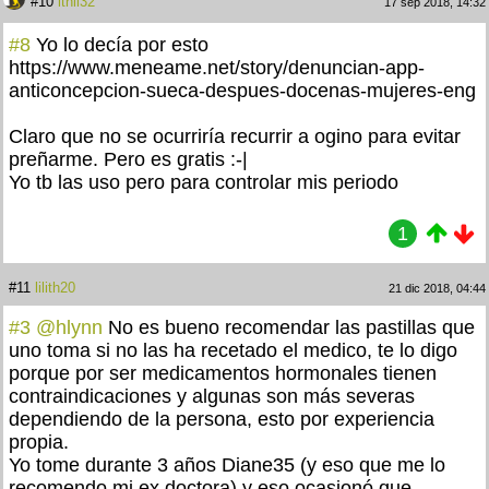
#10
ithil32
17 sep 2018, 14:32
#8
Yo lo decía por esto
https://www.meneame.net/story/denuncian-app-
anticoncepcion-sueca-despues-docenas-mujeres-eng
Claro que no se ocurriría recurrir a ogino para evitar
preñarme. Pero es gratis :-|
Yo tb las uso pero para controlar mis periodo
1
#11
lilith20
21 dic 2018, 04:44
#3
@hlynn
No es bueno recomendar las pastillas que
uno toma si no las ha recetado el medico, te lo digo
porque por ser medicamentos hormonales tienen
contraindicaciones y algunas son más severas
dependiendo de la persona, esto por experiencia
propia.
Yo tome durante 3 años Diane35 (y eso que me lo
recomendo mi ex doctora) y eso ocasionó que