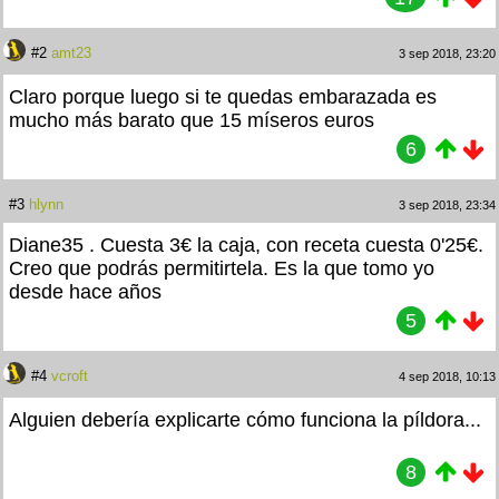
#2
amt23
3 sep 2018, 23:20
Claro porque luego si te quedas embarazada es
mucho más barato que 15 míseros euros
6
#3
hlynn
3 sep 2018, 23:34
Diane35 . Cuesta 3€ la caja, con receta cuesta 0'25€.
Creo que podrás permitirtela. Es la que tomo yo
desde hace años
5
#4
vcroft
4 sep 2018, 10:13
Alguien debería explicarte cómo funciona la píldora...
8