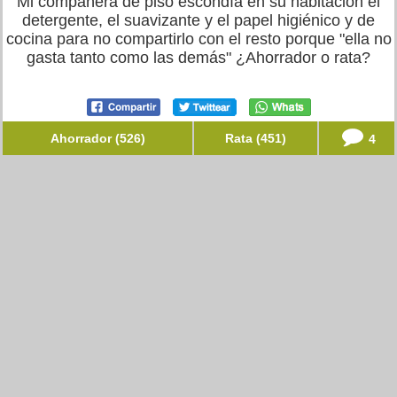
Mi compañera de piso escondía en su habitación el
detergente, el suavizante y el papel higiénico y de
cocina para no compartirlo con el resto porque "ella no
gasta tanto como las demás" ¿Ahorrador o rata?
Ahorrador (526)
Rata (451)
4