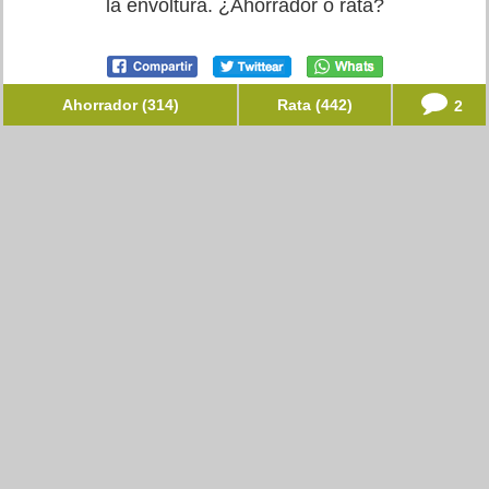
la envoltura. ¿Ahorrador o rata?
Ahorrador (314)
Rata (442)
2