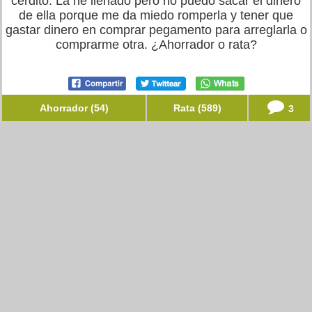
cerdito. La he llenado pero no puedo sacar el dinero
de ella porque me da miedo romperla y tener que
gastar dinero en comprar pegamento para arreglarla o
comprarme otra. ¿Ahorrador o rata?
Ahorrador (54)
Rata (589)
3