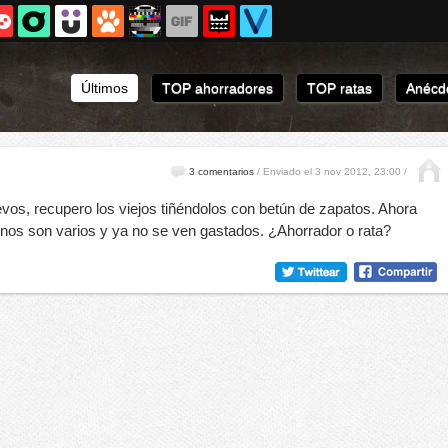
Últimos
TOP ahorradores
TOP ratas
Anécdo
3 comentarios
/
Enviado el 3 nov 2012, 23:00 /
s, recupero los viejos tiñéndolos con betún de zapatos. Ahora
nos son varios y ya no se ven gastados. ¿Ahorrador o rata?