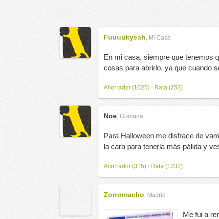
Fuuuukyeah
,
Mi Casa
En mi casa, siempre que tenemos 
cosas para abrirlo, ya que cuando s
Ahorrador (1025)
-
Rata (253)
Noe
,
Granada
Para Halloween me disfrace de vamp
la cara para tenerla más pálida y ve
Ahorrador (315)
-
Rata (1232)
Zorromacho
,
Madrid
Me fui a re