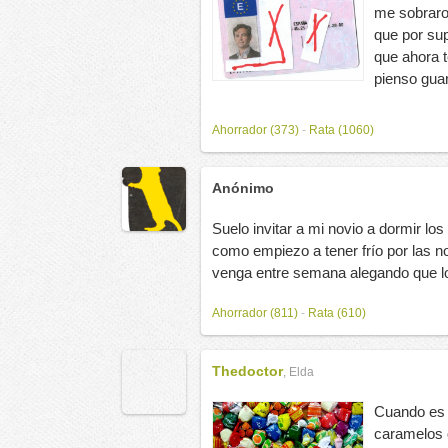
me sobraro
que por sup
que ahora t
pienso guar
Ahorrador (373)
-
Rata (1060)
Anónimo
Suelo invitar a mi novio a dormir l
como empiezo a tener frío por las no
venga entre semana alegando que l
Ahorrador (811)
-
Rata (610)
Thedoctor
,
Elda
Cuando es 
caramelos q