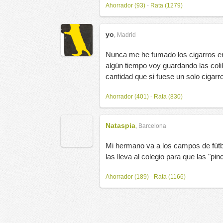
Ahorrador (93)
-
Rata (1279)
yo
,
Madrid
Nunca me he fumado los cigarros e
algún tiempo voy guardando las col
cantidad que si fuese un solo cigarr
Ahorrador (401)
-
Rata (830)
Nataspia
,
Barcelona
Mi hermano va a los campos de fútbo
las lleva al colegio para que las "p
Ahorrador (189)
-
Rata (1166)