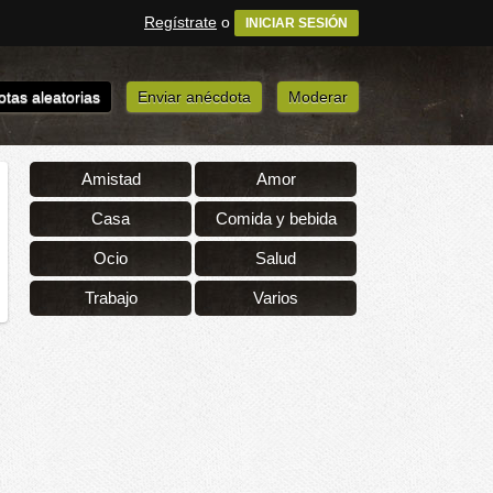
Regístrate
o
INICIAR SESIÓN
tas aleatorias
Enviar anécdota
Moderar
Amistad
Amor
Casa
Comida y bebida
Ocio
Salud
Trabajo
Varios