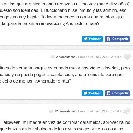
n de las que me hice cuando renové la última vez (hace diez años),
uesto son idénticas. El funcionario ni se inmuto y las admitió, eso
engo canas y bigote. Todavía me quedan otras cuatro fotos, que
dar para la próxima renovación. ¿Ahorrador o rata?
2 comentarios
/
Enviado el 3 nov 2012, 20:00 /
os fines de semana porque es cuando mejor nos viene a los dos, pero
ches y no puedo pagar la calefacción, ahora le insisto para que
o echo de menos. ¿Ahorrador o rata?
12 comentarios
/
Enviado el 3 nov 2012, 19:30 /
Halloween, mi madre en vez de comprar caramelos, aprovecha los
ue lanzan en la cabalgata de los reyes magos y se los da a los