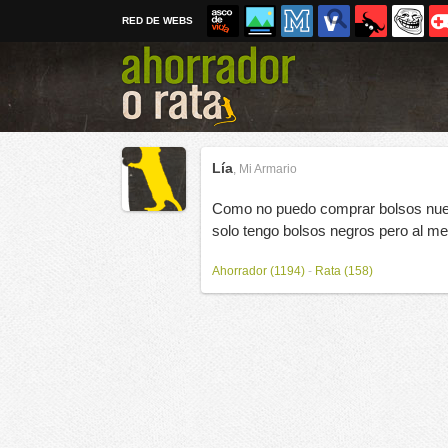
RED DE WEBS
Lía
,
Mi Armario
Como no puedo comprar bolsos nuevo
solo tengo bolsos negros pero al me
Ahorrador (1194)
-
Rata (158)