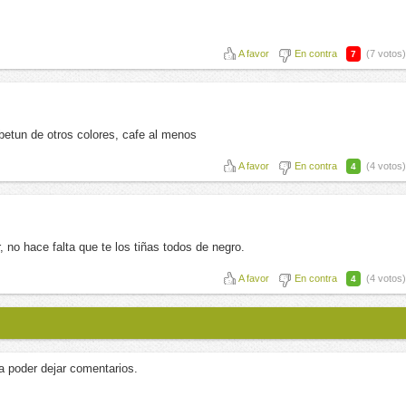
A favor
En contra
(7 votos)
7
etun de otros colores, cafe al menos
A favor
En contra
(4 votos)
4
 no hace falta que te los tiñas todos de negro.
A favor
En contra
(4 votos)
4
a poder dejar comentarios.