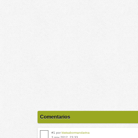
Comentarios
#1 por
kiwisabormandarina
3 nov 2012, 23:33