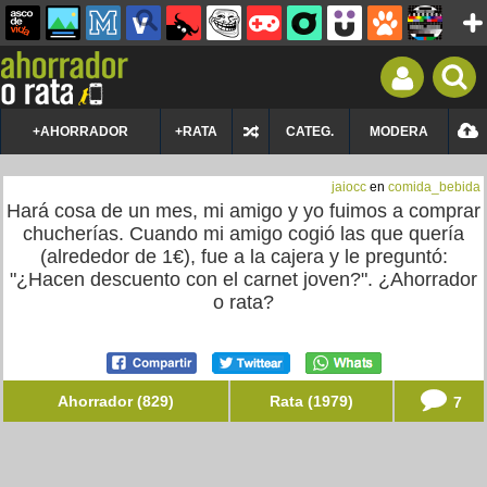
+AHORRADOR
+RATA
CATEG.
MODERA
jaiocc
en
comida_bebida
Hará cosa de un mes, mi amigo y yo fuimos a comprar
chucherías. Cuando mi amigo cogió las que quería
(alrededor de 1€), fue a la cajera y le preguntó:
"¿Hacen descuento con el carnet joven?". ¿Ahorrador
o rata?
Ahorrador (829)
Rata (1979)
7