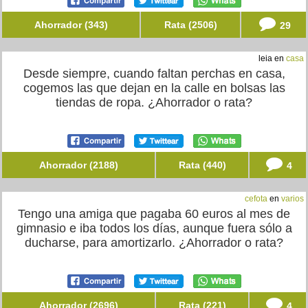
Ahorrador (343)
Rata (2506)
29
leia en
casa
Desde siempre, cuando faltan perchas en casa,
cogemos las que dejan en la calle en bolsas las
tiendas de ropa. ¿Ahorrador o rata?
Ahorrador (2188)
Rata (440)
4
cefota
en
varios
Tengo una amiga que pagaba 60 euros al mes de
gimnasio e iba todos los días, aunque fuera sólo a
ducharse, para amortizarlo. ¿Ahorrador o rata?
Ahorrador (2696)
Rata (221)
4