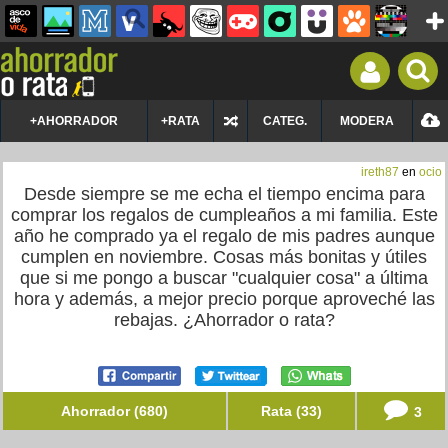
+AHORRADOR
+RATA
CATEG.
MODERA
ireth87
en
ocio
Desde siempre se me echa el tiempo encima para
comprar los regalos de cumpleaños a mi familia. Este
año he comprado ya el regalo de mis padres aunque
cumplen en noviembre. Cosas más bonitas y útiles
que si me pongo a buscar "cualquier cosa" a última
hora y además, a mejor precio porque aproveché las
rebajas. ¿Ahorrador o rata?
Ahorrador (680)
Rata (33)
3