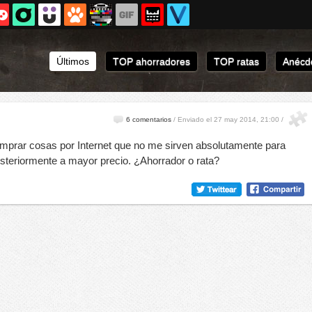
Últimos
TOP ahorradores
TOP ratas
Anécdo
6 comentarios
/
Enviado el 27 may 2014, 21:00 /
mprar cosas por Internet que no me sirven absolutamente para
osteriormente a mayor precio. ¿Ahorrador o rata?