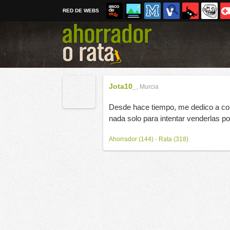
RED DE WEBS
Jota10_
,
Murcia
Desde hace tiempo, me dedico a co
nada solo para intentar venderlas p
Ahorrador (144)
-
Rata (318)