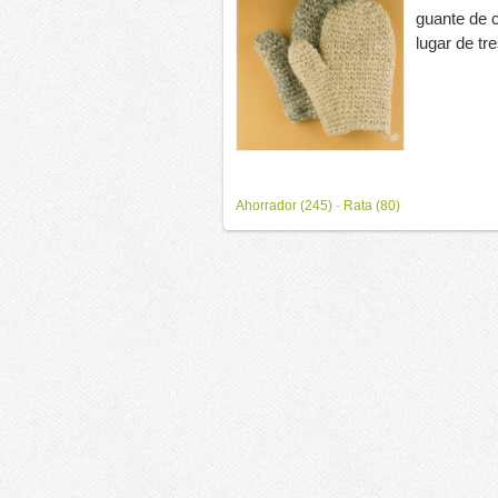
guante de c
lugar de tr
Ahorrador (245)
-
Rata (80)