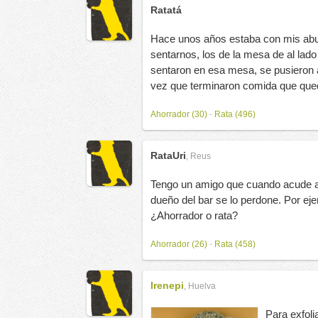
Ratatá
Hace unos años estaba con mis abu
sentarnos, los de la mesa de al lad
sentaron en esa mesa, se pusieron 
vez que terminaron comida que qued
Ahorrador (30)
-
Rata (496)
RataUri
,
Reus
Tengo un amigo que cuando acude al
dueño del bar se lo perdone. Por eje
¿Ahorrador o rata?
Ahorrador (26)
-
Rata (458)
Irenepi
,
Huelva
Para exfoli