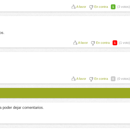
A favor
En contra
(3 votos)
1
os.
A favor
En contra
(1 voto)
1
A favor
En contra
(0 votos)
0
a poder dejar comentarios.