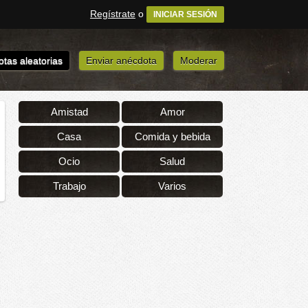
Regístrate
o
INICIAR SESIÓN
tas aleatorias
Enviar anécdota
Moderar
Amistad
Amor
Casa
Comida y bebida
Ocio
Salud
Trabajo
Varios