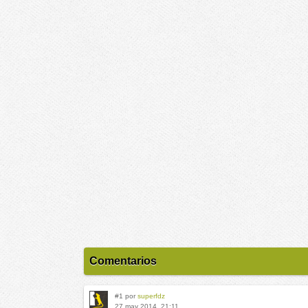
Comentarios
#1 por
superfdz
27 may 2014, 21:11