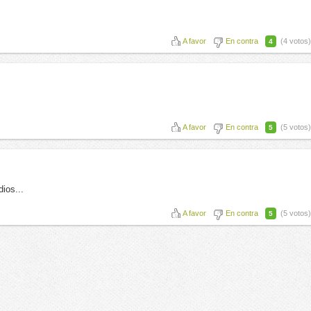
A favor
En contra
(4 votos)
4
A favor
En contra
(5 votos)
5
ios...
A favor
En contra
(5 votos)
5