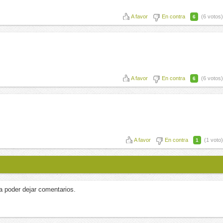
A favor
En contra
(6 votos)
6
A favor
En contra
(6 votos)
6
A favor
En contra
(1 voto)
1
a poder dejar comentarios.