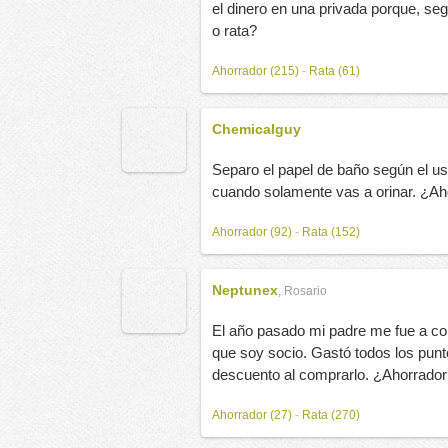
el dinero en una privada porque, seg
o rata?
Ahorrador (215)
-
Rata (61)
Chemicalguy
Separo el papel de baño según el us
cuando solamente vas a orinar. ¿Ah
Ahorrador (92)
-
Rata (152)
Neptunex
,
Rosario
El año pasado mi padre me fue a co
que soy socio. Gastó todos los punt
descuento al comprarlo. ¿Ahorrador
Ahorrador (27)
-
Rata (270)