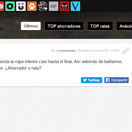
Últimos
TOP ahorradores
TOP ratas
Anécdo
3 comentarios
/
Enviado el 3 oct 2015, 12:00 /
ta la ropa interior casi hasta el final. Así además de bañarme,
te. ¿Ahorrador o rata?