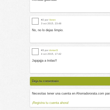
#2 por
Veren
3 oct 2015, 23:48
No, no lo dejas limpio.
#3 por
dorianS
4 oct 2015, 17:42
Jajajajja a trolas!!
Deja tu comentario
Necesitas tener una cuenta en Ahorradororata.com par
¡Registra tu cuenta ahora!