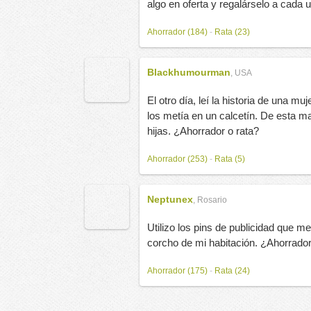
algo en oferta y regalárselo a cada 
Ahorrador (184)
-
Rata (23)
Blackhumourman
,
USA
El otro día, leí la historia de una m
los metía en un calcetín. De esta m
hijas. ¿Ahorrador o rata?
Ahorrador (253)
-
Rata (5)
Neptunex
,
Rosario
Utilizo los pins de publicidad que me
corcho de mi habitación. ¿Ahorrador
Ahorrador (175)
-
Rata (24)