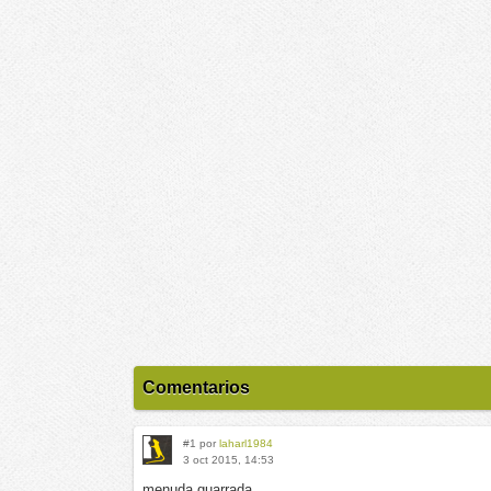
Comentarios
#1 por
laharl1984
3 oct 2015, 14:53
menuda guarrada