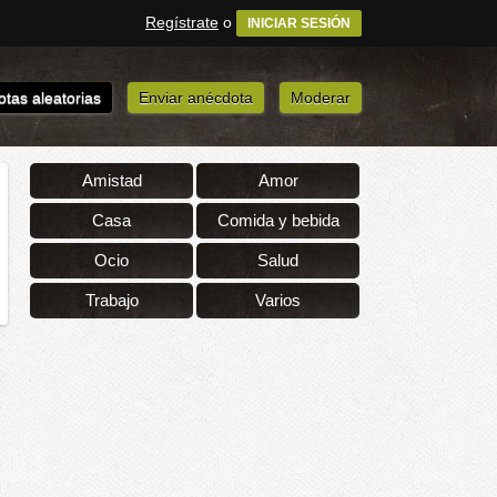
Regístrate
o
INICIAR SESIÓN
tas aleatorias
Enviar anécdota
Moderar
Amistad
Amor
Casa
Comida y bebida
Ocio
Salud
Trabajo
Varios