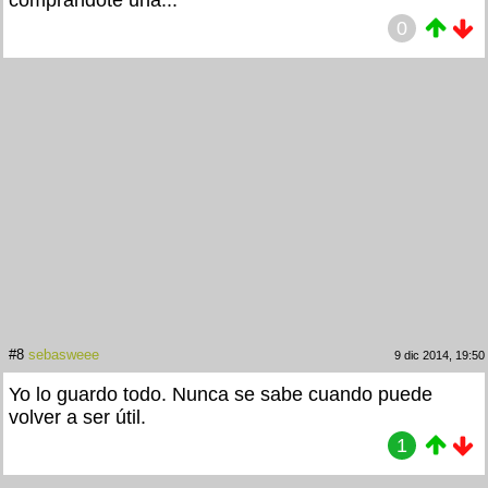
comprandote una...
0
#8
sebasweee
9 dic 2014, 19:50
Yo lo guardo todo. Nunca se sabe cuando puede
volver a ser útil.
1