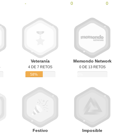
-
0
0
Veteranía
Memondo Network
S
4 DE 7 RETOS
0 DE 13 RETOS
58%
0%
Festivo
Imposible