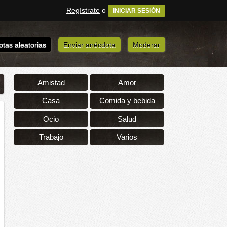
Regístrate
o
INICIAR SESIÓN
tas aleatorias
Enviar anécdota
Moderar
Amistad
Amor
Casa
Comida y bebida
Ocio
Salud
Trabajo
Varios