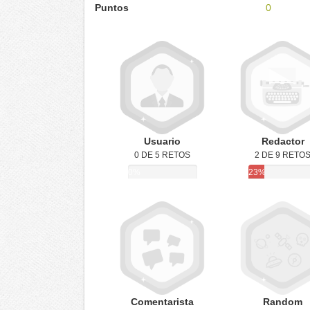
Puntos
0
Usuario
Redactor
0 DE 5 RETOS
2 DE 9 RETO
0%
23%
Comentarista
Random