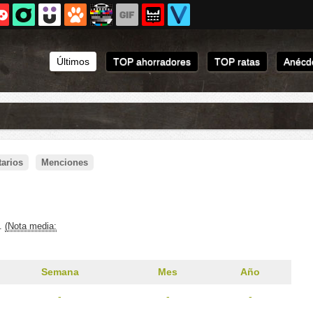
Últimos
TOP ahorradores
TOP ratas
Anécdo
arios
Menciones
s.
(Nota media:
Semana
Mes
Año
-
-
-