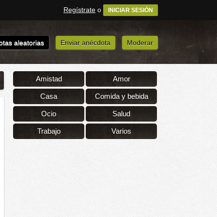
Regístrate
o
INICIAR SESIÓN
tas aleatorias
Enviar anécdota
Moderar
Amistad
Amor
Casa
Comida y bebida
Ocio
Salud
Trabajo
Varios