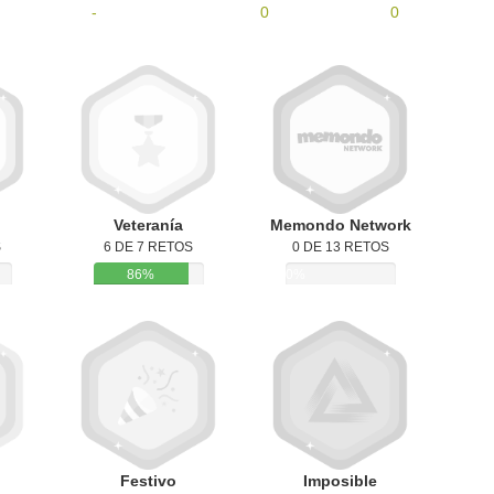
-
0
0
Veteranía
Memondo Network
S
6 DE 7 RETOS
0 DE 13 RETOS
86%
0%
Festivo
Imposible