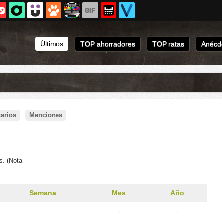
Últimos
TOP ahorradores
TOP ratas
Anécdo
arios
Menciones
os.
(Nota
Semana
Mes
Año
-
-
-