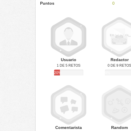
Puntos
0
Usuario
Redactor
1 DE 5 RETOS
0 DE 9 RETO
20%
0%
Comentarista
Random