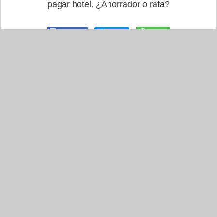
pagar hotel. ¿Ahorrador o rata?
Ahorrador (1007)
Rata (72)
6