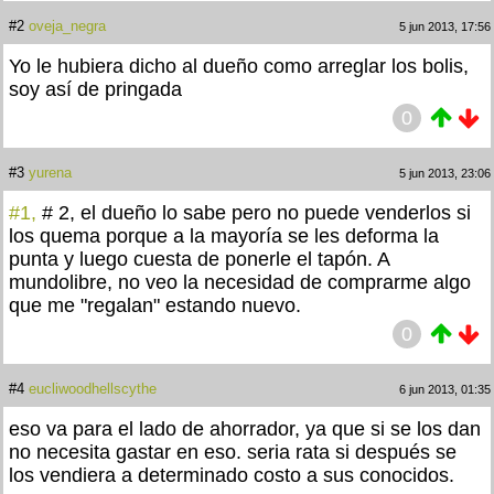
#2
oveja_negra
5 jun 2013, 17:56
Yo le hubiera dicho al dueño como arreglar los bolis,
soy así de pringada
0
#3
yurena
5 jun 2013, 23:06
#1,
# 2, el dueño lo sabe pero no puede venderlos si
los quema porque a la mayoría se les deforma la
punta y luego cuesta de ponerle el tapón. A
mundolibre, no veo la necesidad de comprarme algo
que me "regalan" estando nuevo.
0
#4
eucliwoodhellscythe
6 jun 2013, 01:35
eso va para el lado de ahorrador, ya que si se los dan
no necesita gastar en eso. seria rata si después se
los vendiera a determinado costo a sus conocidos.