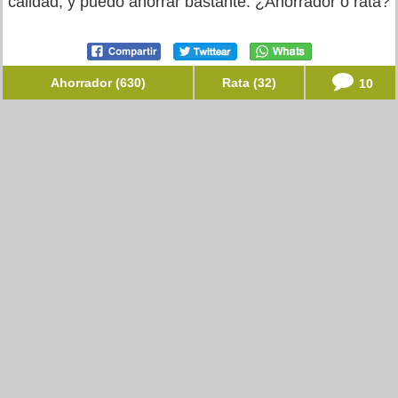
calidad, y puedo ahorrar bastante. ¿Ahorrador o rata?
Ahorrador (630)
Rata (32)
10