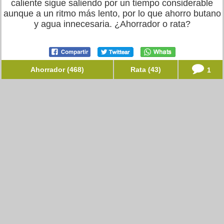
caliente sigue saliendo por un tiempo considerable
aunque a un ritmo más lento, por lo que ahorro butano
y agua innecesaria. ¿Ahorrador o rata?
Ahorrador (468)
Rata (43)
1