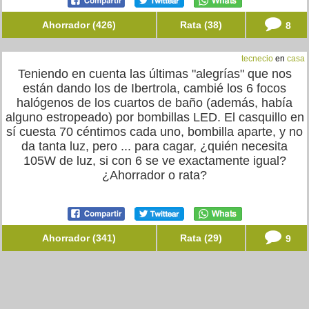
Ahorrador (426)
Rata (38)
8
tecnecio
en
casa
Teniendo en cuenta las últimas "alegrías" que nos
están dando los de Ibertrola, cambié los 6 focos
halógenos de los cuartos de baño (además, había
alguno estropeado) por bombillas LED. El casquillo en
sí cuesta 70 céntimos cada uno, bombilla aparte, y no
da tanta luz, pero ... para cagar, ¿quién necesita
105W de luz, si con 6 se ve exactamente igual?
¿Ahorrador o rata?
Ahorrador (341)
Rata (29)
9