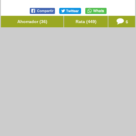
Ahorrador (36)
Rata (449)
6