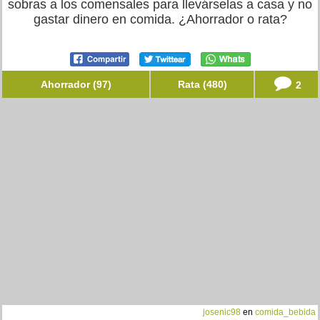
sobras a los comensales para llevárselas a casa y no
gastar dinero en comida. ¿Ahorrador o rata?
Ahorrador (97)
Rata (480)
2
josenic98
en
comida_bebida