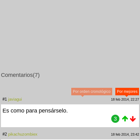
Comentarios
(7)
Por orden cronológico
Por mejores
#1
javiagui
18 feb 2014, 22:27
Es como para pensárselo.
3
#2
pikachuzombiex
18 feb 2014, 23:42