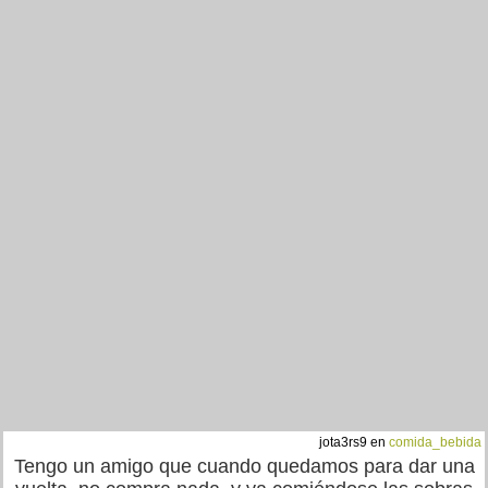
jota3rs9 en
comida_bebida
Tengo un amigo que cuando quedamos para dar una