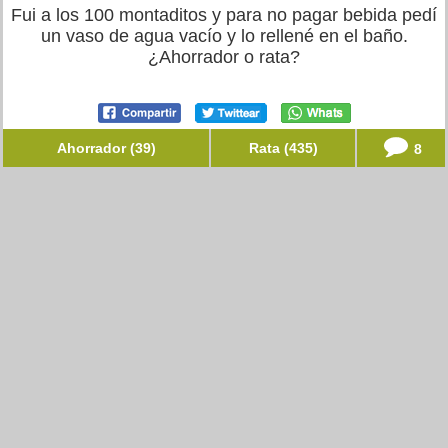
Fui a los 100 montaditos y para no pagar bebida pedí
un vaso de agua vacío y lo rellené en el baño.
¿Ahorrador o rata?
Ahorrador (39)
Rata (435)
8