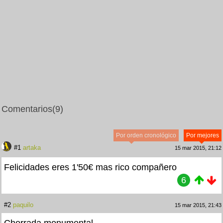
Comentarios
(9)
Por orden cronológico
Por mejores
#1
artaka
15 mar 2015, 21:12
Felicidades eres 1'50€ mas rico compañero
6
#2
paquilo
15 mar 2015, 21:43