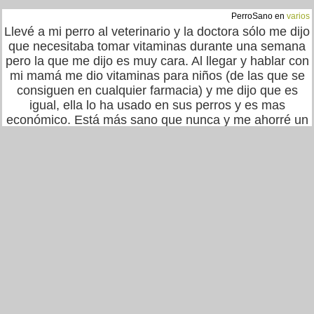
PerroSano en
varios
Llevé a mi perro al veterinario y la doctora sólo me dijo
que necesitaba tomar vitaminas durante una semana
pero la que me dijo es muy cara. Al llegar y hablar con
mi mamá me dio vitaminas para niños (de las que se
consiguen en cualquier farmacia) y me dijo que es
igual, ella lo ha usado en sus perros y es mas
económico. Está más sano que nunca y me ahorré un
montón. ¿Ahorrador o rata?
Ahorrador (319)
Rata (93)
6
boni123
en
trabajo
Desde primaria que no compro material escolar. Estoy
haciendo un Grado superior con el estuche de la foto
con ositos y bolis robados. ¿Ahorrador o rata?