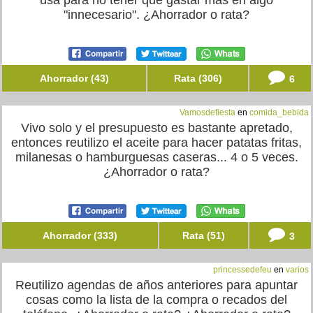
usa para no tener que gastar más en algo
"innecesario". ¿Ahorrador o rata?
Ahorrador (43)
Rata (306)
6
Vamosdefiesta
en
comida_bebida
Vivo solo y el presupuesto es bastante apretado,
entonces reutilizo el aceite para hacer patatas fritas,
milanesas o hamburguesas caseras... 4 o 5 veces.
¿Ahorrador o rata?
Ahorrador (333)
Rata (51)
3
princessedefeu
en
varios
Reutilizo agendas de años anteriores para apuntar
cosas como la lista de la compra o recados del