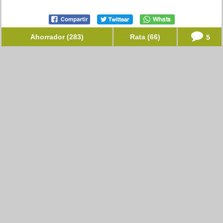
Ahorrador (283)
Rata (66)
5