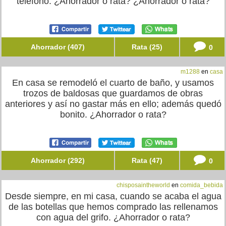
teléfono. ¿Ahorrador o rata? ¿Ahorrador o rata?
Ahorrador (407)
Rata (25)
0
m1288
en
casa
En casa se remodeló el cuarto de baño, y usamos
trozos de baldosas que guardamos de obras
anteriores y así no gastar más en ello; además quedó
bonito. ¿Ahorrador o rata?
Ahorrador (292)
Rata (47)
0
chisposaintheworld
en
comida_bebida
Desde siempre, en mi casa, cuando se acaba el agua
de las botellas que hemos comprado las rellenamos
con agua del grifo. ¿Ahorrador o rata?