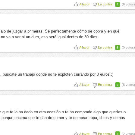
A favor
En contra
(6 votos)
4
alo de juzgar a primeras. Sé perfectamente cómo se cobra y en qué
 no va a ver ni un duro, eso será igual dentro de 30 días.
A favor
En contra
(5 votos)
3
s, buscate un trabajo donde no te exploten currando por 0 euros ;)
A favor
En contra
(8 votos)
2
ro que te lo ha dado en otra ocasión o te ha comprado algo que querías o
a porque encima que te dan de comer y te compran ropa, libros y demás
A favor
En contra
(2 votos)
2