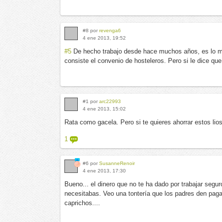
#8 por
revenga6
4 ene 2013, 19:52
#5
De hecho trabajo desde hace muchos años, es lo m
consiste el convenio de hosteleros. Pero si le dice que
#1 por
arc22993
4 ene 2013, 15:02
Rata como gacela. Pero si te quieres ahorrar estos lio
1
#6 por
SusanneRenoir
4 ene 2013, 17:30
Bueno... el dinero que no te ha dado por trabajar segu
necesitabas. Veo una tontería que los padres den pag
caprichos....