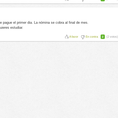
te pague el primer dia. La nómina se cobra al final de mes.
uieres estudiar.
A favor
En contra
(2 votos)
2