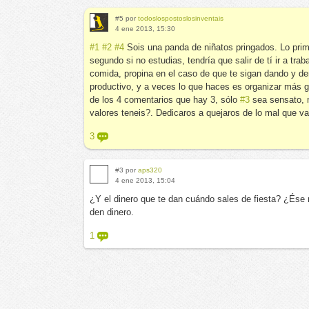
#5 por
todoslospostoslosinventais
4 ene 2013, 15:30
#1
#2
#4
Sois una panda de niñatos pringados. Lo prim
segundo si no estudias, tendría que salir de tí ir a trab
comida, propina en el caso de que te sigan dando y de
productivo, y a veces lo que haces es organizar más 
de los 4 comentarios que hay 3, sólo
#3
sea sensato, 
valores teneis?. Dedicaros a quejaros de lo mal que va 
3
#3 por
aps320
4 ene 2013, 15:04
¿Y el dinero que te dan cuándo sales de fiesta? ¿Ése 
den dinero.
1