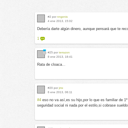
#2 por
nngenis
4 ene 2013, 15:02
Debería darte algún dinero, aunque pensará que te recon
1
#25 por
terrazon
8 ene 2013, 18:41
Rata de cloaca...
#20 por
jmx
6 ene 2013, 06:11
#4
eso no va así,es su hijo,por lo que es familiar de 1º
seguridad social ni nada por el estilo,si cobrase sueldo