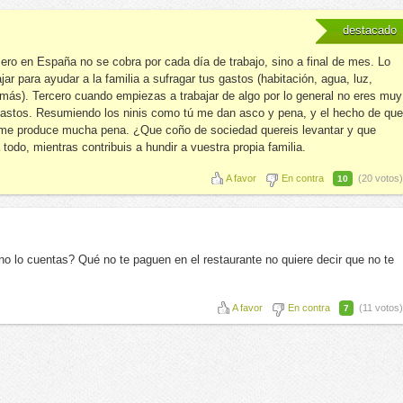
destacado
ero en España no se cobra por cada día de trabajo, sino a final de mes. Lo
ajar para ayudar a la familia a sufragar tus gastos (habitación, agua, luz,
más). Tercero cuando empiezas a trabajar de algo por lo general no eres muy
gastos. Resumiendo los ninis como tú me dan asco y pena, y el hecho de que
me produce mucha pena. ¿Que coño de sociedad quereis levantar y que
todo, mientras contribuis a hundir a vuestra propia familia.
A favor
En contra
(20 votos)
10
no lo cuentas? Qué no te paguen en el restaurante no quiere decir que no te
A favor
En contra
(11 votos)
7