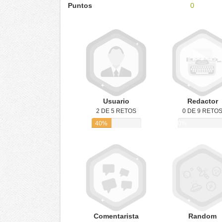
Puntos
0
Usuario
Redactor
2 DE 5 RETOS
0 DE 9 RETO
40%
0%
Comentarista
Random