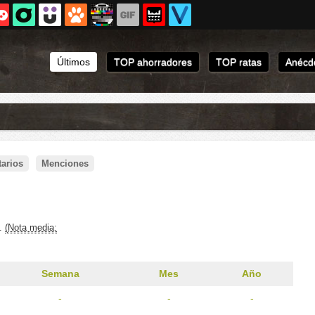
Últimos
TOP ahorradores
TOP ratas
Anécdo
arios
Menciones
s.
(Nota media:
Semana
Mes
Año
-
-
-