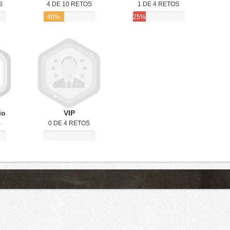
S
4 DE 10 RETOS
1 DE 4 RETOS
40%
25%
io
VIP
S
0 DE 4 RETOS
0%