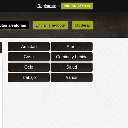
Regístrate
o
INICIAR SESIÓN
tas aleatorias
Enviar anécdota
Moderar
Amistad
Amor
Casa
Comida y bebida
Ocio
Salud
Trabajo
Varios