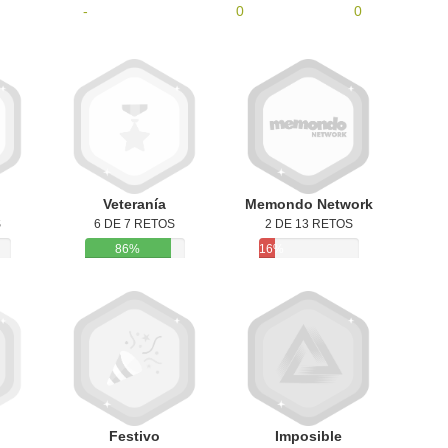
-
0
0
Veteranía
Memondo Network
S
6 DE 7 RETOS
2 DE 13 RETOS
86%
16%
Festivo
Imposible