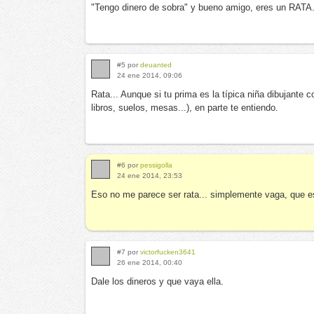
"Tengo dinero de sobra" y bueno amigo, eres un RATA
#5 por
deuanted
24 ene 2014, 09:06
Rata... Aunque si tu prima es la típica niña dibujante
libros, suelos, mesas...), en parte te entiendo.
#6 por
pessigolla
24 ene 2014, 23:53
Eso no me parece ser rata... simplemente vaga, que es
#7 por
victorfucken3641
26 ene 2014, 00:40
Dale los dineros y que vaya ella.