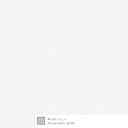
#4 por
ncs_cc
24 ene 2014, 08:36