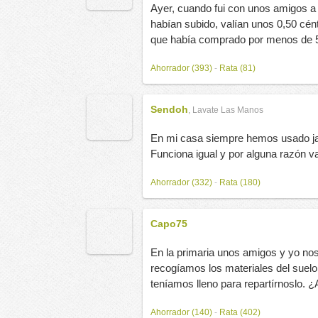
Ayer, cuando fui con unos amigos a 
habían subido, valían unos 0,50 cént
que había comprado por menos de 5
Ahorrador (393)
-
Rata (81)
Sendoh
,
Lavate Las Manos
En mi casa siempre hemos usado jab
Funciona igual y por alguna razón v
Ahorrador (332)
-
Rata (180)
Capo75
En la primaria unos amigos y yo nos
recogíamos los materiales del suelo
teníamos lleno para repartírnoslo. ¿
Ahorrador (140)
-
Rata (402)