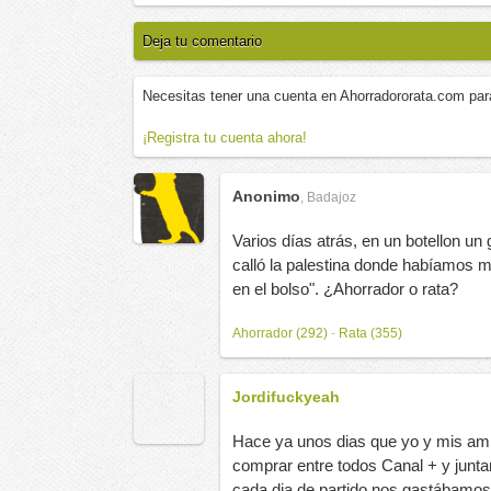
Deja tu comentario
Necesitas tener una cuenta en Ahorradororata.com par
¡Registra tu cuenta ahora!
Anonimo
,
Badajoz
Varios días atrás, en un botellon u
calló la palestina donde habíamos mea
en el bolso". ¿Ahorrador o rata?
Ahorrador (292)
-
Rata (355)
Jordifuckyeah
Hace ya unos dias que yo y mis amig
comprar entre todos Canal + y junta
cada dia de partido nos gastábamos