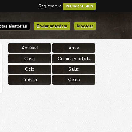
Regístrate
o
INICIAR SESIÓN
tas aleatorias
Enviar anécdota
Moderar
Amistad
Amor
Casa
Comida y bebida
Ocio
Salud
Trabajo
Varios