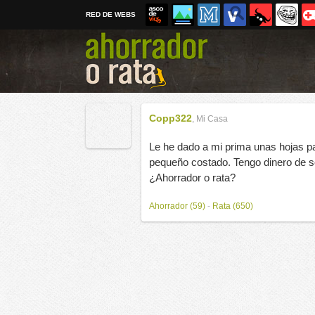
RED DE WEBS
Copp322
,
Mi Casa
Le he dado a mi prima unas hojas pa
pequeño costado. Tengo dinero de sob
¿Ahorrador o rata?
Ahorrador (59)
-
Rata (650)