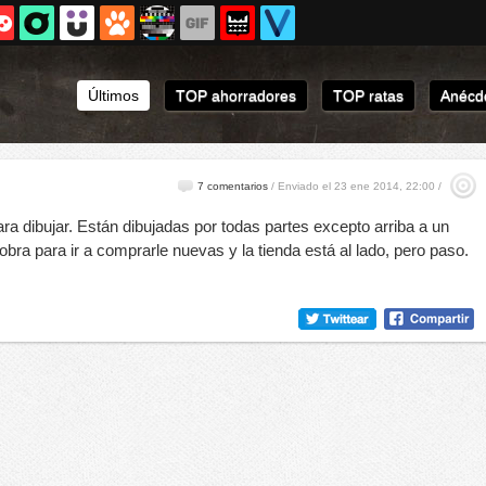
Últimos
TOP ahorradores
TOP ratas
Anécdo
7 comentarios
/
Enviado el 23 ene 2014, 22:00 /
ra dibujar. Están dibujadas por todas partes excepto arriba a un
ra para ir a comprarle nuevas y la tienda está al lado, pero paso.