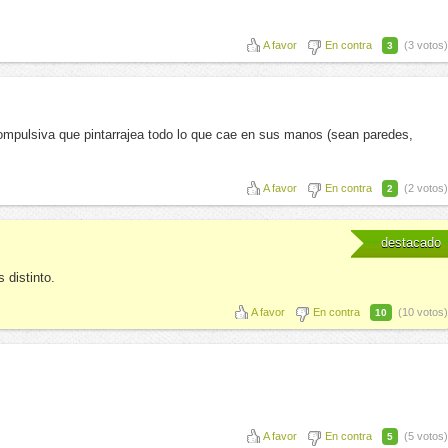
.
A favor
En contra
(3 votos)
3
 compulsiva que pintarrajea todo lo que cae en sus manos (sean paredes,
A favor
En contra
(2 votos)
2
destacado
 distinto.
A favor
En contra
(10 votos)
10
A favor
En contra
(5 votos)
5