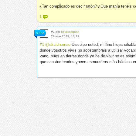
¿Tan complicado es decir ratón? ¿Que manía tenéis c
1
#2 por
betoscorpion
22 ene 2019, 16:19
#1
@skuldnornao
Disculpe usted, mi fino hispanohabla
donde vosotros vivís no acostumbráis a utilizar vocab
vano, pues en tierras donde yo he de vivir no es asom
que acostumbrados yacen en nuestras más básicas en