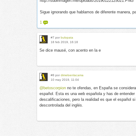
http://subirimagen.me/uploads/20190122125021.PNG
Sigue ignorando que hablamos de diferente manera, par
1
#7 por
bulopata
18 feb 2019, 16:18
Se dice mausé, con acento en la e
#8 por
dimeloenlacama
10 may 2019, 11:04
@betoscorpion
no te ofendas, en España se considera 
español. Esta es una web española y has de entender 
descalificaciones, pero la realidad es que el español s
descontrolada del inglés.