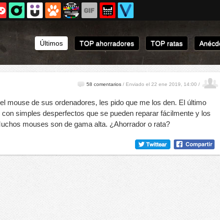
Últimos
TOP ahorradores
TOP ratas
Anécdo
58 comentarios
/
Enviado el 22 ene 2019, 14:00 /
l mouse de sus ordenadores, les pido que me los den. El último
on simples desperfectos que se pueden reparar fácilmente y los
uchos mouses son de gama alta. ¿Ahorrador o rata?