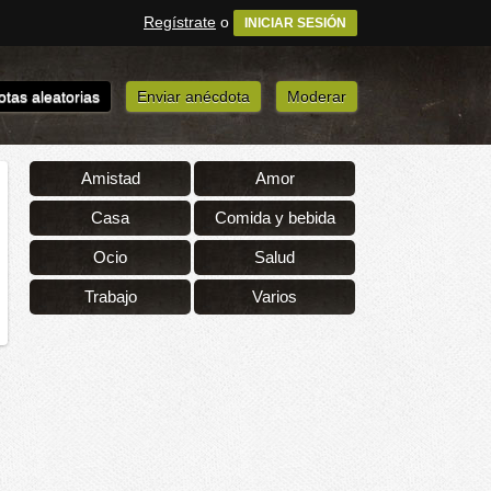
Regístrate
o
INICIAR SESIÓN
tas aleatorias
Enviar anécdota
Moderar
Amistad
Amor
Casa
Comida y bebida
Ocio
Salud
Trabajo
Varios