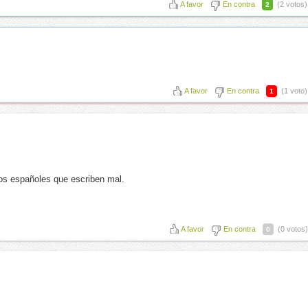
A favor
En contra
(2 votos)
2
A favor
En contra
(1 voto)
1
 los españoles que escriben mal.
A favor
En contra
(0 votos)
0