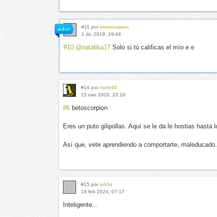
#11 por
betoscorpion
1 dic 2019, 19:44
#10
@natalika17
Solo si tú calificas el mío e.e
#14 por
norte80
15 mar 2020, 23:18
#6
betoscorpion
Eres un puto gilipollas. Aquí se le da le hostias hasta
Así que, vete aprendiendo a comportarte, maleducado.
#15 por
luh0o
19 feb 2024, 07:17
Inteligente...