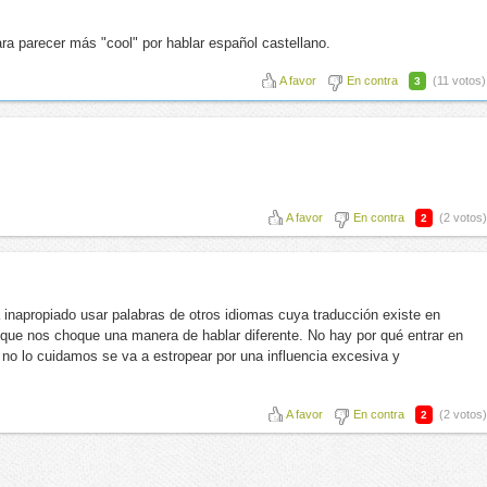
a parecer más "cool" por hablar español castellano.
A favor
En contra
(11 votos)
3
A favor
En contra
(2 votos)
2
inapropiado usar palabras de otros idiomas cuya traducción existe en
que nos choque una manera de hablar diferente. No hay por qué entrar en
i no lo cuidamos se va a estropear por una influencia excesiva y
A favor
En contra
(2 votos)
2