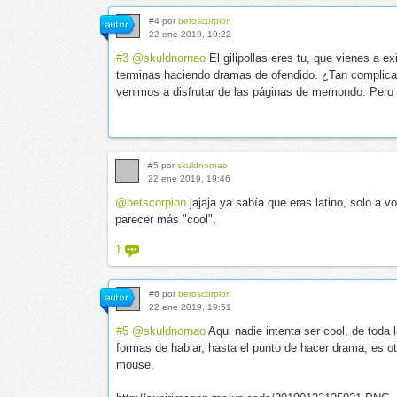
#4 por
betoscorpion
22 ene 2019, 19:22
#3
@skuldnornao
El gilipollas eres tu, que vienes a 
terminas haciendo dramas de ofendido. ¿Tan complica
venimos a disfrutar de las páginas de memondo. Pero no
#5 por
skuldnornao
22 ene 2019, 19:46
@betscorpion
jajaja ya sabía que eras latino, solo a v
parecer más "cool",
1
#6 por
betoscorpion
22 ene 2019, 19:51
#5
@skuldnornao
Aqui nadie intenta ser cool, de toda
formas de hablar, hasta el punto de hacer drama, es o
mouse.