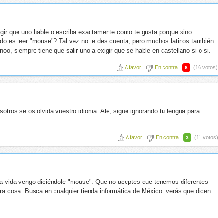
exigir que uno hable o escriba exactamente como te gusta porque sino
do es leer "mouse"? Tal vez no te des cuenta, pero muchos latinos también
o, siempre tiene que salir uno a exigir que se hable en castellano si o si.
A favor
En contra
(16 votos)
6
osotros se os olvida vuestro idioma. Ale, sigue ignorando tu lengua para
A favor
En contra
(11 votos)
3
 la vida vengo diciéndole "mouse". Que no aceptes que tenemos diferentes
tra cosa. Busca en cualquier tienda informática de México, verás que dicen