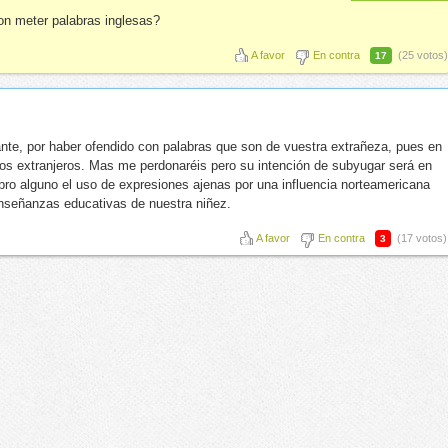
on meter palabras inglesas?
A favor
En contra
(25 votos)
17
nte, por haber ofendido con palabras que son de vuestra extrañeza, pues en
los extranjeros. Mas me perdonaréis pero su intención de subyugar será en
bro alguno el uso de expresiones ajenas por una influencia norteamericana
señanzas educativas de nuestra niñez.
A favor
En contra
(17 votos)
3