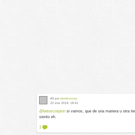
#3 por
skuldnornao
22 ene 2019, 18:41
@betoscorpion
si vamos, que de una manera u otra tie
siento eh.
1