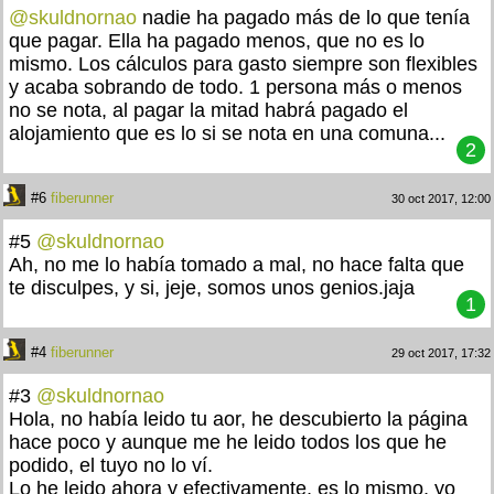
@skuldnornao
nadie ha pagado más de lo que tenía
que pagar. Ella ha pagado menos, que no es lo
mismo. Los cálculos para gasto siempre son flexibles
y acaba sobrando de todo. 1 persona más o menos
no se nota, al pagar la mitad habrá pagado el
alojamiento que es lo si se nota en una comuna...
2
#6
fiberunner
30 oct 2017, 12:00
#5
@skuldnornao
Ah, no me lo había tomado a mal, no hace falta que
te disculpes, y si, jeje, somos unos genios.jaja
1
#4
fiberunner
29 oct 2017, 17:32
#3
@skuldnornao
Hola, no había leido tu aor, he descubierto la página
hace poco y aunque me he leido todos los que he
podido, el tuyo no lo ví.
Lo he leido ahora y efectivamente, es lo mismo, yo