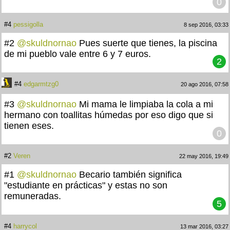
0
#4
pessigolla
8 sep 2016, 03:33
#2
@skuldnornao
Pues suerte que tienes, la piscina
de mi pueblo vale entre 6 y 7 euros.
2
#4
edgarmtzg0
20 ago 2016, 07:58
#3
@skuldnornao
Mi mama le limpiaba la cola a mi
hermano con toallitas húmedas por eso digo que si
tienen eses.
0
#2
Veren
22 may 2016, 19:49
#1
@skuldnornao
Becario también significa
"estudiante en prácticas" y estas no son
remuneradas.
5
#4
harrycol
13 mar 2016, 03:27