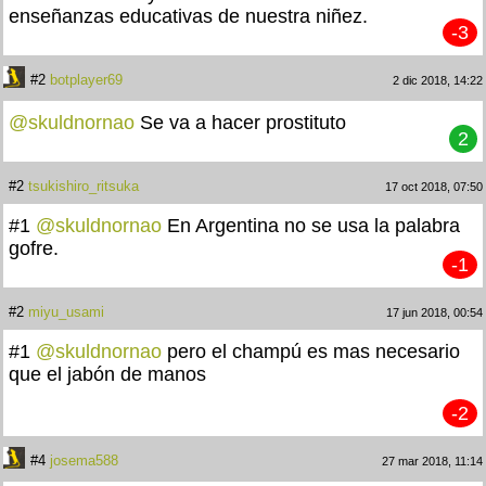
enseñanzas educativas de nuestra niñez.
-3
#2
botplayer69
2 dic 2018, 14:22
@skuldnornao
Se va a hacer prostituto
2
#2
tsukishiro_ritsuka
17 oct 2018, 07:50
#1
@skuldnornao
En Argentina no se usa la palabra
gofre.
-1
#2
miyu_usami
17 jun 2018, 00:54
#1
@skuldnornao
pero el champú es mas necesario
que el jabón de manos
-2
#4
josema588
27 mar 2018, 11:14