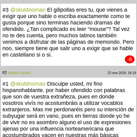
#3
@skuldnornao
El gilipollas eres tu, que vienes a
exigir que uno hable o escriba exactamente como te
gusta porque sino terminas haciendo dramas de
ofendido. ¿Tan complicado es leer "mouse"? Tal vez
no te des cuenta, pero muchos latinos también
venimos a disfrutar de las páginas de memondo. Pero
noo, siempre tiene que salir uno a exigir que se hable
en castellano si o si.
-6
#2
betoscorpion
22 ene 2019, 16:19
#1
@skuldnornao
Disculpe usted, mi fino
hispanohablante, por haber ofendido con palabras
que son de vuestra extrañeza, pues en donde
vosotros vivís no acostumbráis a utilizar vocablos
extranjeros. Mas me perdonaréis pero su intención de
subyugar será en vano, pues en tierras donde yo he
de vivir no es asombro alguno el uso de expresiones
ajenas por una influencia norteamericana que
acostumbrados yacen en nuestras más básicas