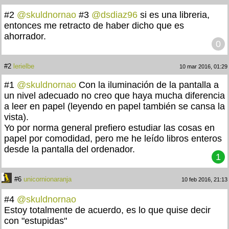
#2
@skuldnornao
#3
@dsdiaz96
si es una libreria,
entonces me retracto de haber dicho que es
ahorrador.
0
#2
lerielbe
10 mar 2016, 01:29
#1
@skuldnornao
Con la iluminación de la pantalla a
un nivel adecuado no creo que haya mucha diferencia
a leer en papel (leyendo en papel también se cansa la
vista).
Yo por norma general prefiero estudiar las cosas en
papel por comodidad, pero me he leído libros enteros
desde la pantalla del ordenador.
1
#6
unicornionaranja
10 feb 2016, 21:13
#4
@skuldnornao
Estoy totalmente de acuerdo, es lo que quise decir
con "estupidas"