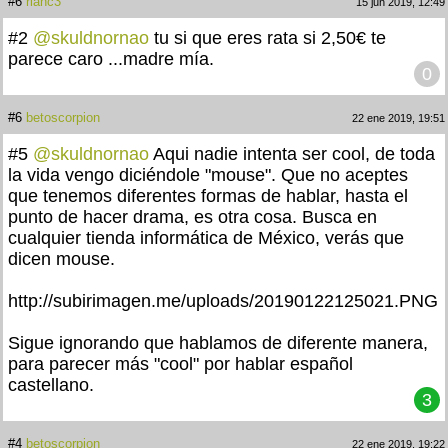
#6
riahc3
15 jun 2019, 12:49
#2
@skuldnornao
tu si que eres rata si 2,50€ te
parece caro ...madre mía.
0
#6
betoscorpion
22 ene 2019, 19:51
#5
@skuldnornao
Aqui nadie intenta ser cool, de toda
la vida vengo diciéndole "mouse". Que no aceptes
que tenemos diferentes formas de hablar, hasta el
punto de hacer drama, es otra cosa. Busca en
cualquier tienda informática de México, verás que
dicen mouse.
http://subirimagen.me/uploads/20190122125021.PNG
Sigue ignorando que hablamos de diferente manera,
para parecer más "cool" por hablar español
castellano.
3
#4
betoscorpion
22 ene 2019, 19:22