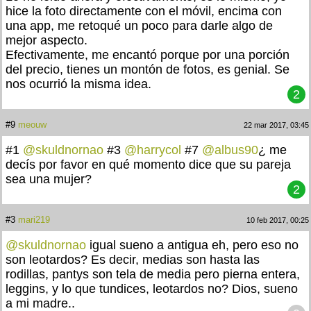
hice la foto directamente con el móvil, encima con
una app, me retoqué un poco para darle algo de
mejor aspecto.
Efectivamente, me encantó porque por una porción
del precio, tienes un montón de fotos, es genial. Se
nos ocurrió la misma idea.
2
#9
meouw
22 mar 2017, 03:45
#1
@skuldnornao
#3
@harrycol
#7
@albus90
¿ me
decís por favor en qué momento dice que su pareja
sea una mujer?
2
#3
mari219
10 feb 2017, 00:25
@skuldnornao
igual sueno a antigua eh, pero eso no
son leotardos? Es decir, medias son hasta las
rodillas, pantys son tela de media pero pierna entera,
leggins, y lo que tundices, leotardos no? Dios, sueno
a mi madre..